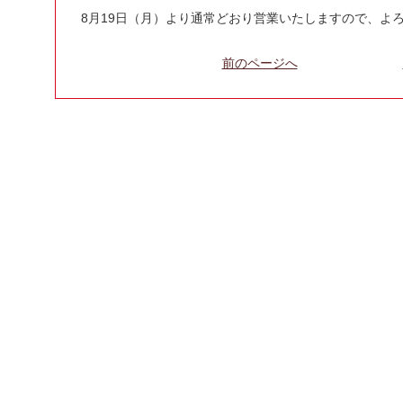
8月19日（月）より通常どおり営業いたしますので、よ
投
前のページへ
稿
ナ
ビ
ゲ
ー
シ
ョ
ン