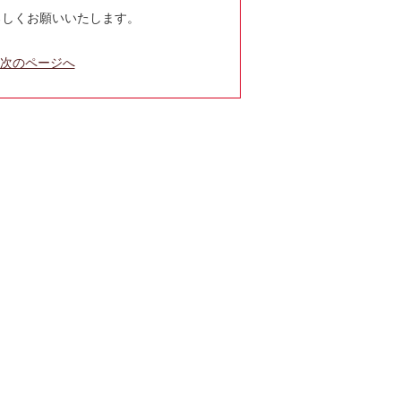
ろしくお願いいたします。
次
次のページへ
の
投
稿: